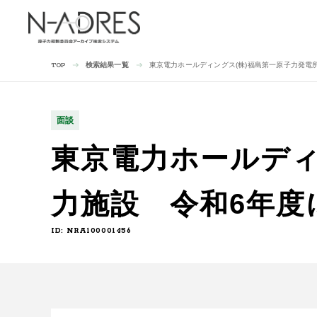
検索結果一覧
東京電力ホールディングス(株)福島第一原子力発電
TOP
面談
東京電力ホールディ
力施設 令和6年度
ID: NRA100001456