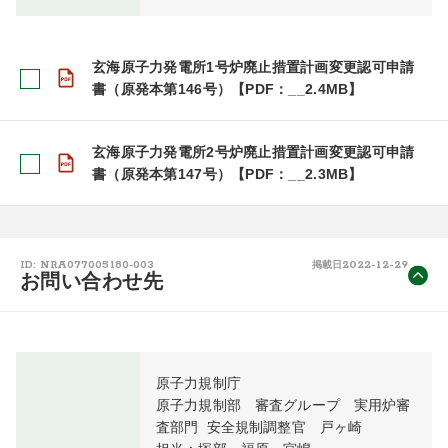
玄海原子力発電所1号炉廃止措置計画変更認可申請
書（原発本第146号）【PDF：__2.4MB】
玄海原子力発電所2号炉廃止措置計画変更認可申請
書（原発本第147号）【PDF：__2.3MB】
2022-12-29
ID: NRA077005180-003
掲載日
お問い合わせ先
原子力規制庁

原子力規制部　審査グループ　実用炉審
査部門  安全規制調整官　戸ヶ崎
