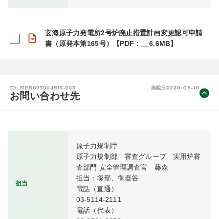
玄海原子力発電所2号炉廃止措置計画変更認可申請
書（原発本第165号）【PDF：__6.6MB】
2020-09-10
ID: NRA077004517-003
掲載日
お問い合わせ先
原子力規制庁

原子力規制部　審査グループ　実用炉審
査部門 安全管理調査官　藤森

担当：塚部、御器谷

担当
電話（直通）

03-5114-2111

電話（代表）
