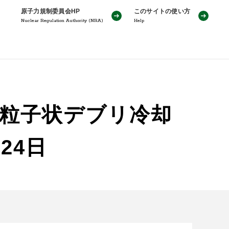
原子力規制委員会HP
このサイトの使い方
Nuclear Regulation Authority (NRA)
Help
（粒子状デブリ冷却
24日