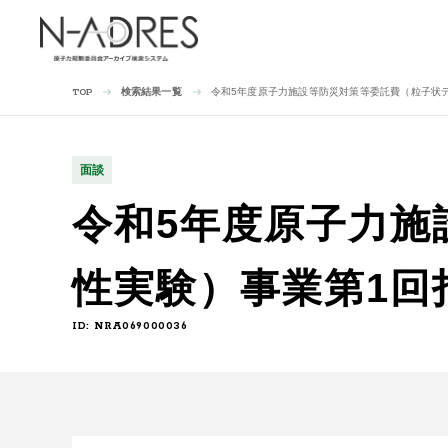
検索結果一覧
令和5年度原子力施設等防災対策等委託費（粒子状デ
TOP
面談
令和5年度原子力施
性実験）事業第1回打
ID: NRA069000036