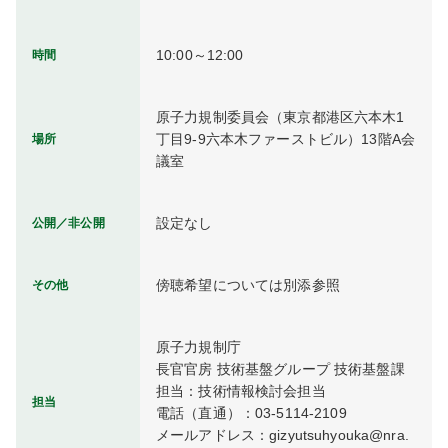
10:00～12:00
時間
原子力規制委員会（東京都港区六本木1
丁目9-9六本木ファーストビル）13階A会
場所
議室
設定なし
公開／非公開
傍聴希望については別添参照
その他
原子力規制庁

長官官房 技術基盤グループ 技術基盤課

担当：技術情報検討会担当

担当
電話（直通）：03-5114-2109

メールアドレス：gizyutsuhyouka@nra.