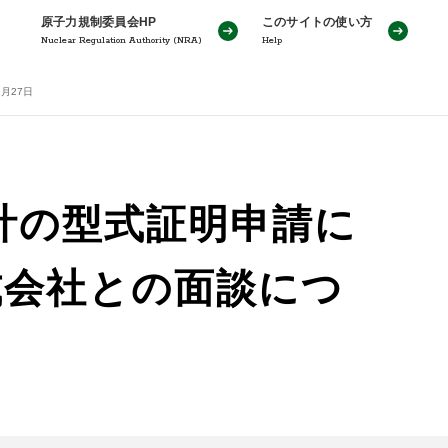
原子力規制委員会HP
このサイトの使い方
Nuclear Regulation Authority (NRA)
Help
月27日
計の型式証明申請に
式会社との面談につ