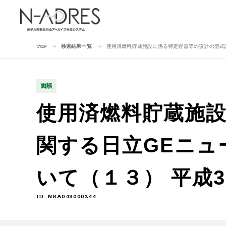
検索結果一覧
使用済燃料貯蔵施設に係る特定容器等の設計の型式証
TOP
面談
使用済燃料貯蔵施
関する日立GEニュ
いて（１３） 平成3
ID: NRA043000244