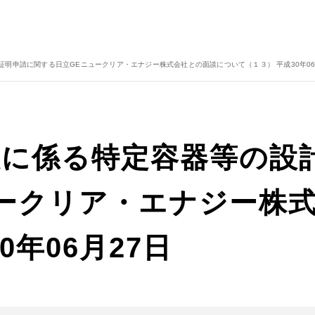
明申請に関する日立GEニュークリア・エナジー株式会社との面談について（１３） 平成30年06
設に係る特定容器等の設
ークリア・エナジー株
0年06月27日