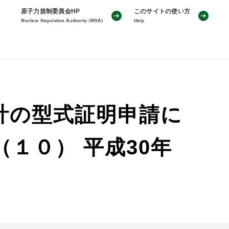
原子力規制委員会HP
このサイトの使い方
Nuclear Regulation Authority (NRA)
Help
計の型式証明申請に
１０） 平成30年