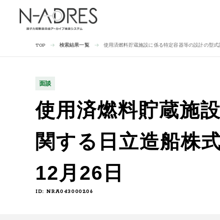
検索結果一覧
使用済燃料貯蔵施設に係る特定容器等の設計の型式証
TOP
面談
使用済燃料貯蔵施
関する日立造船株式
12月26日
ID: NRA043000206