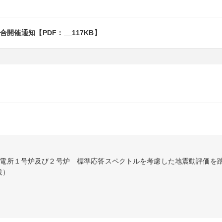
催通知【PDF：__117KB】
発電所１号炉及び２号炉　標準応答スペクトルを考慮した地震動評価を
設）