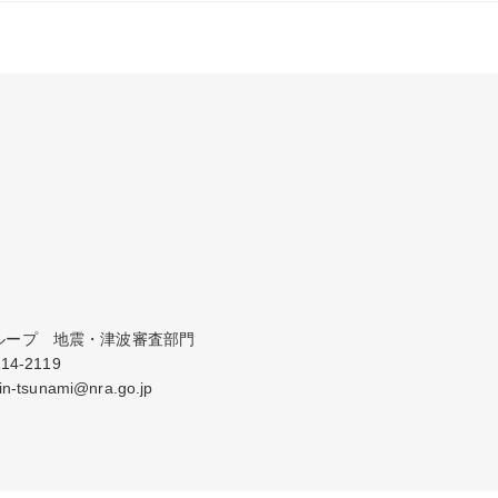
ープ　地震・津波審査部門

-2119

tsunami@nra.go.jp