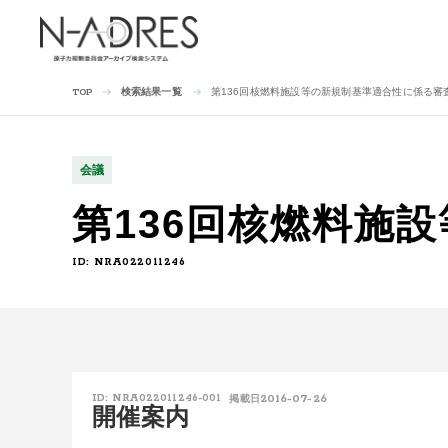
検索結果一覧
第136回核燃料施設等の新規制基準適合性に係る審
TOP
会議
第136回核燃料施
ID: NRA022011246
2016-07-26
ID: NRA022011246-001
掲載日
開催案内