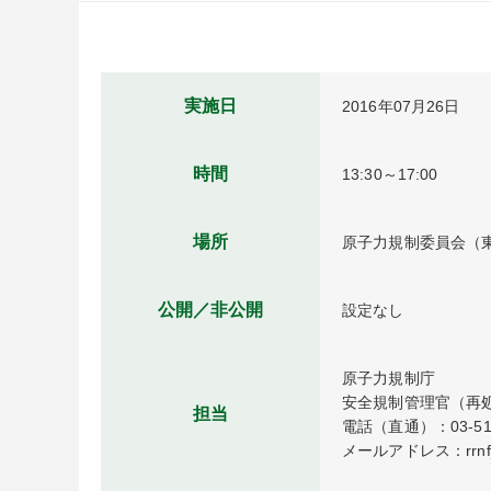
実施日
2016年07月26日
時間
13:30～17:00
場所
原子力規制委員会（東
公開／非公開
設定なし
原子力規制庁

安全規制管理官（再処
担当
電話（直通）：03-5114
メールアドレス：rrnf_ka