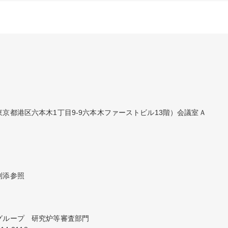
京都港区六本木1丁目9-9六本木ファーストビル13階）会議室Ａ
別添参照
ループ　研究炉等審査部門
