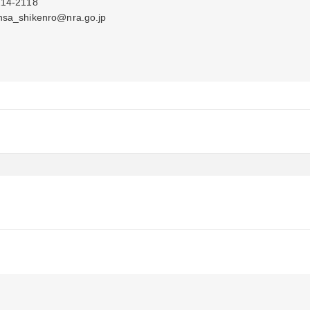
-2118

shikenro@nra.go.jp