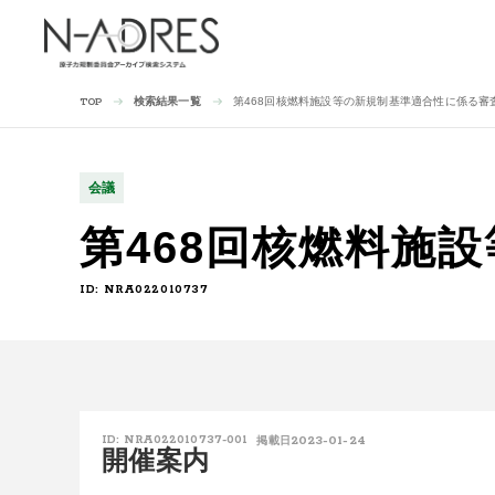
検索結果一覧
第468回核燃料施設等の新規制基準適合性に係る審
TOP
会議
第468回核燃料施
ID: NRA022010737
2023-01-24
ID: NRA022010737-001
掲載日
開催案内