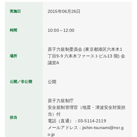
2015年06月26日
実施日
10:00～12:00
時間
原子力規制委員会 (東京都港区六本木1 
丁目9-9 六本木ファーストビル13 階) 会
場所
議室A
公開
公開／非公開
原子力規制庁

安全規制管理官（地震・津波安全対策担
当）付

担当
電話（直通）：03-5114-2119

メールアドレス：jishin-tsunami@nsr.g
o.jp