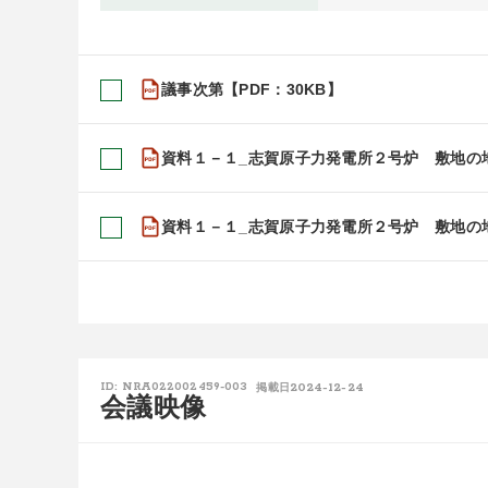
議事次第【PDF：30KB】
資料１－１_志賀原子力発電所２号炉 敷地の地
資料１－１_志賀原子力発電所２号炉 敷地の地
2024-12-24
ID: NRA022002459-003
掲載日
会議映像