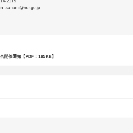
-2119

sunami@nsr.go.jp
開催通知【PDF：165KB】