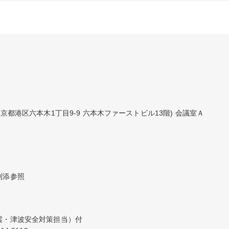
京都港区六本木1丁目9-9 六本木ファーストビル13階) 会議室Ａ
別添参照
・津波安全対策担当）付
