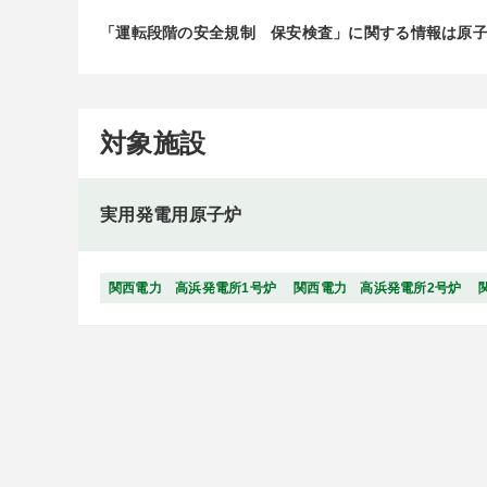
「運転段階の安全規制 保安検査」に関する情報は原
対象施設
実用発電用原子炉
関西電力 高浜発電所1号炉
関西電力 高浜発電所2号炉