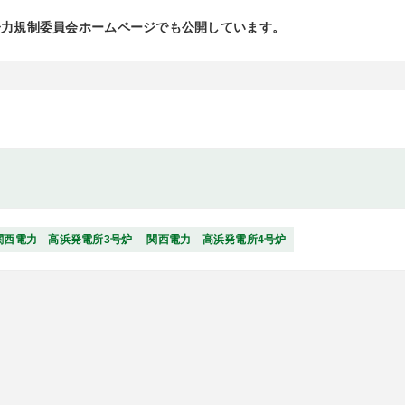
子力規制委員会ホームページでも公開しています。
関西電力 高浜発電所3号炉
関西電力 高浜発電所4号炉