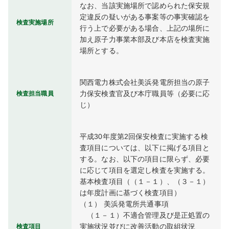
なお、当該実施場所で認められた保安規
定違反の疑いがある事案等の事実確認を
検査実施場所
行う上で必要がある場合、上記の場所に
加え原子力事業本部及び本店を検査実施
場所とする。
関西電力株式会社美浜発電所担当の原子
力保安検査官及び本庁職員等（必要に応
検査担当職員
じ）
平成30年度第2回保安検査に実施する検
査項目については、以下に掲げる項目と
する。なお、以下の項目に限らず、必要
に応じて項目を選定し検査を実施する。

基本検査項目（（１－１）、（３－１）
は年度計画に基づく検査項目）

（１） 美浜発電所共通事項

　（１－１）不適合管理及び是正処置の
実施状況並びに改善活動の取組状況

検査項目