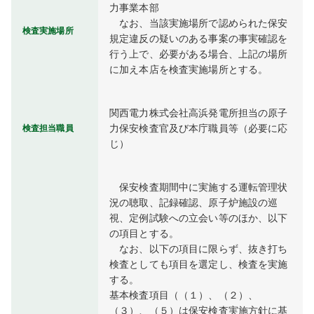
力事業本部

　なお、当該実施場所で認められた保安
検査実施場所
規定違反の疑いのある事案の事実確認を
行う上で、必要がある場合、上記の場所
に加え本店を検査実施場所とする。
関西電力株式会社高浜発電所担当の原子
力保安検査官及び本庁職員等（必要に応
検査担当職員
じ）
　保安検査期間中に実施する運転管理状
況の聴取、記録確認、原子炉施設の巡
視、定例試験への立会い等のほか、以下
の項目とする。

　なお、以下の項目に限らず、抜き打ち
検査としても項目を選定し、検査を実施
する。

基本検査項目（（１）、（２）、
（３）、（５）は保安検査実施方針に基