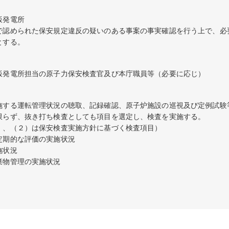
発電所

で認められた保安規定違反の疑いのある事案の事実確認を行う上で、必
とする。
飯発電所担当の原子力保安検査官及び本庁職員等（必要に応じ）
施する運転管理状況の聴取、記録確認、原子炉施設の巡視及び定例試験
限らず、抜き打ち検査としても項目を選定し、検査を実施する。

）、（２）は保安検査実施方針に基づく検査項目）

期的な評価の実施状況

状況

棄物管理の実施状況