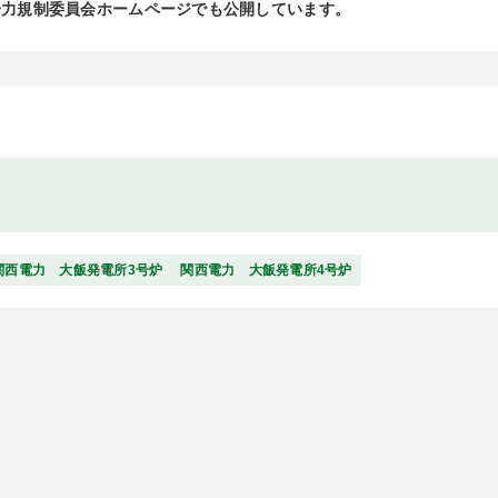
子力規制委員会ホームページでも公開しています。
関西電力 大飯発電所3号炉
関西電力 大飯発電所4号炉