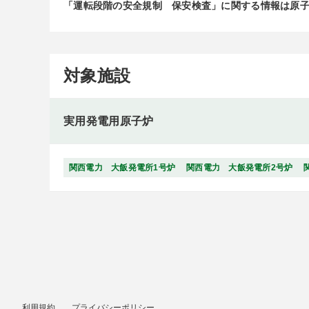
「運転段階の安全規制 保安検査」に関する情報は原
対象施設
実用発電用原子炉
関西電力 大飯発電所1号炉
関西電力 大飯発電所2号炉
利用規約
プライバシーポリシー