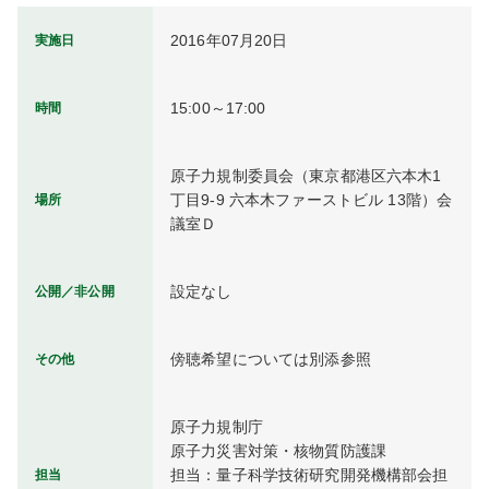
2016年07月20日
実施日
15:00～17:00
時間
原子力規制委員会（東京都港区六本木1
丁目9-9 六本木ファーストビル 13階）会
場所
議室Ｄ
設定なし
公開／非公開
傍聴希望については別添参照
その他
原子力規制庁

原子力災害対策・核物質防護課

担当：量子科学技術研究開発機構部会担
担当