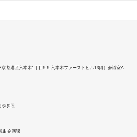
京都港区六本木1丁目9-9 六本木ファーストビル13階）会議室A
別添参照
規制企画課
