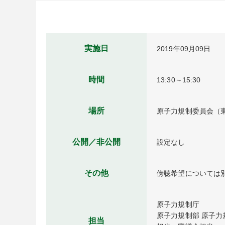
実施日
2019年09月09日
時間
13:30～15:30
場所
原子力規制委員会（東
公開／非公開
設定なし
その他
傍聴希望については
原子力規制庁

原子力規制部 原子力
担当