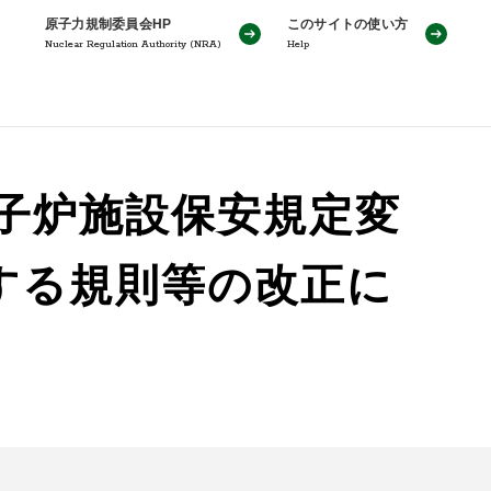
原子力規制委員会HP
このサイトの使い方
Nuclear Regulation Authority (NRA)
Help
原子炉施設保安規定変
する規則等の改正に