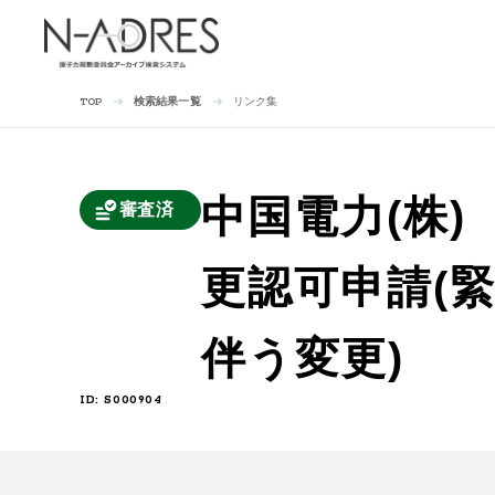
検索結果一覧
リンク集
TOP
中国電力(株
審査済
更認可申請(
伴う変更)
ID: S000904