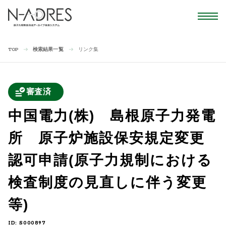
検索結果一覧
リンク集
TOP
審査済
中国電力(株) 島根原子力発電
所 原子炉施設保安規定変更
認可申請(原子力規制における
検査制度の見直しに伴う変更
等)
ID: S000897