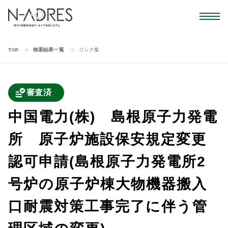
検索結果一覧
リンク集
TOP
審査済
中国電力(株) 島根原子力発電
所 原子炉施設保安規定変更
認可申請(島根原子力発電所2
号炉の原子炉棟大物機器搬入
口耐震対策工事完了に伴う管