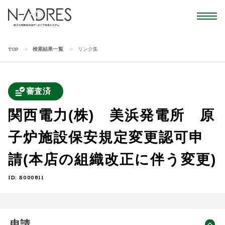
検索結果一覧
リンク集
TOP
審査済
関西電力(株) 美浜発電所 原
子炉施設保安規定変更認可申
請(本店の組織改正に伴う変更)
ID: S000811
申請