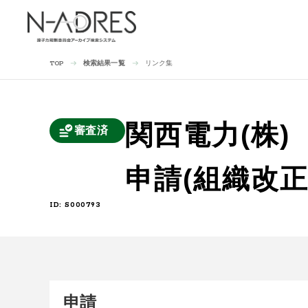
検索結果一覧
リンク集
TOP
関西電力(株
審査済
申請(組織改
ID: S000793
申請