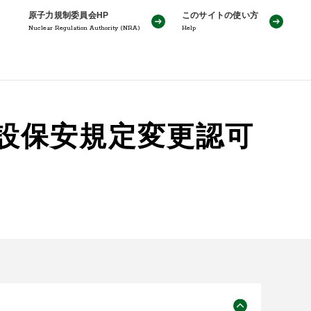
原子力規制委員会HP
このサイトの使い方
Nuclear Regulation Authority (NRA)
Help
施設保安規定変更認可