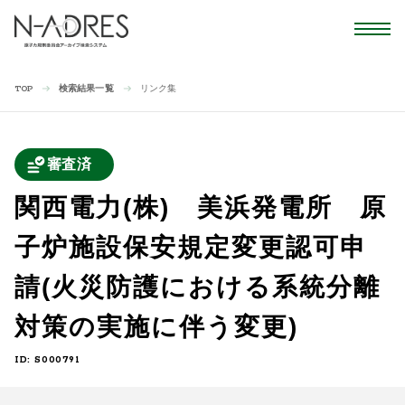
検索結果一覧
リンク集
TOP
審査済
関西電力(株) 美浜発電所 原
子炉施設保安規定変更認可申
請(火災防護における系統分離
対策の実施に伴う変更)
ID: S000791