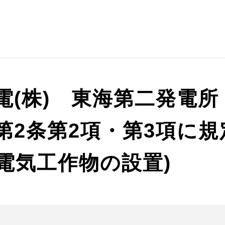
電(株) 東海第二発電所
第2条第2項・第3項に
電気工作物の設置)