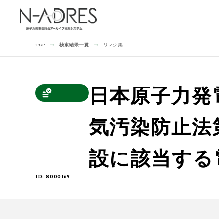
検索結果一覧
リンク集
TOP
日本原子力発
気汚染防止法
設に該当する
ID: S000169