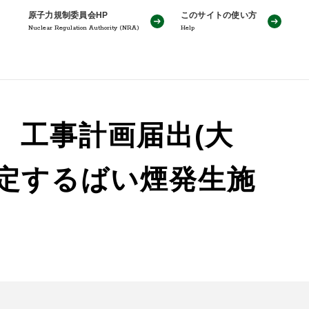
原子力規制委員会HP
このサイトの使い方
Nuclear Regulation Authority (NRA)
Help
 工事計画届出(大
規定するばい煙発生施